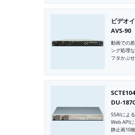
ビデオイ
AVS-90
動画での差
ング処理な
フタかぶせ
SCTE1
DU-187
SSAIによ
Web AP
静止画10