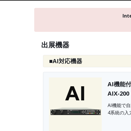
In
出展機器
■AI対応機器
AI機能
AIX-200
AI機能で
4系統の入