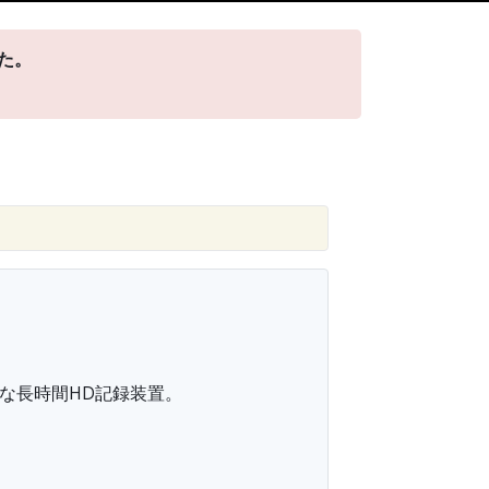
した。
な長時間HD記録装置。