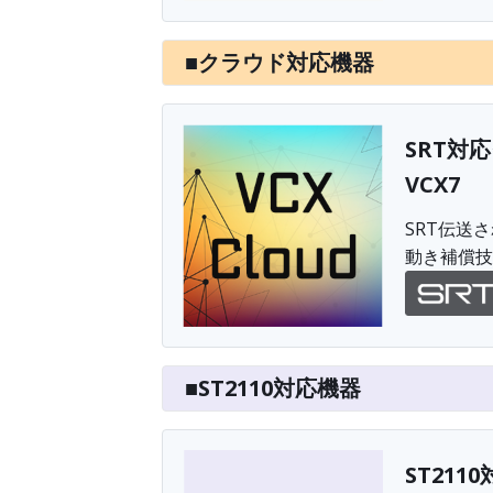
■クラウド対応機器
SRT対
VCX7
SRT伝送
動き補償技
■ST2110対応機器
ST211