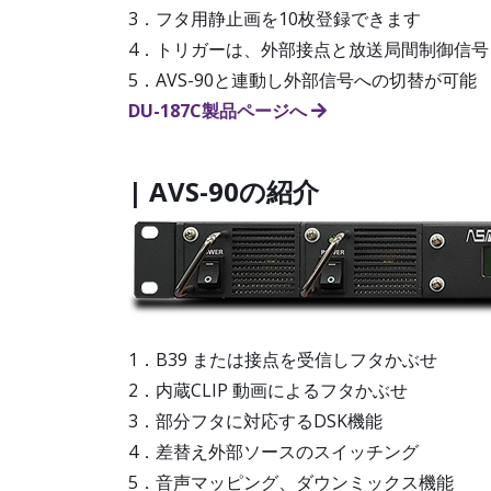
3．フタ用静止画を10枚登録できます
4．トリガーは、外部接点と放送局間制御信号
5．AVS-90と連動し外部信号への切替が可能
DU-187C製品ページへ
| AVS-90の紹介
1．B39 または接点を受信しフタかぶせ
2．内蔵CLIP 動画によるフタかぶせ
3．部分フタに対応するDSK機能
4．差替え外部ソースのスイッチング
5．音声マッピング、ダウンミックス機能