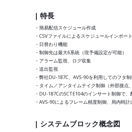
| 特長
・簡易配信スケジュール作成
・CSVファイルによるスケジュールインポー
・日替わり機能
・制御先は最大6系統（現予備設定が可能）
・アラーム監視、ログ収集
・送出監視
・弊社DU-187C、AVS-90を利用してのフタ
・タイム／アンタイムテイク制御（外部接点
・DU-187CのSCTE104のインサート制
・AVS-90によるフレーム精度制御、局内時
| システムブロック概念図