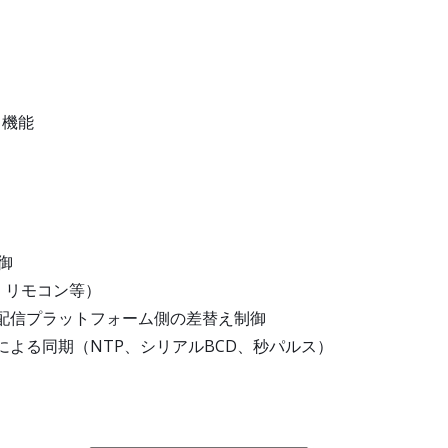
ト機能
制御
、リモコン等）
御で、配信プラットフォーム側の差替え制御
計による同期（NTP、シリアルBCD、秒パルス）