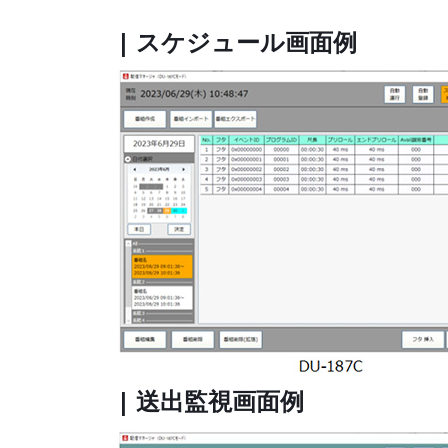
| スケジュール画面例
| 送出監視画面例