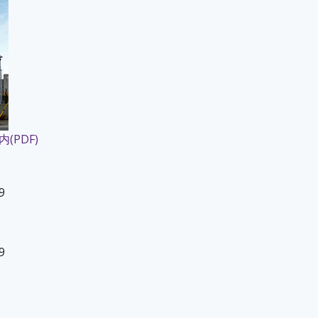
PDF)
9
9