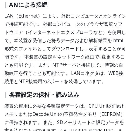
| ANによる接続
LAN（Ethernet）により、外部コンピュータとオンライン
で接続可能です。 外部コンピュータのブラウザ閲覧ソフ
トウェア（インターネットエクスプローラなど）を使用し
て、本装置が受信した符号データおよび解析結果を html
形式のファイルとしてダウンロードし、表示することが可
能です。 本装置の設定をネットワーク経由で､変更するこ
とも可能です。 また、NTPサーバと接続して、時刻の自
動較正を行うことも可能です。 LANコネクタは、WEB接
続用とNTP接続用の2ポートを装備しています。
| 各種設定の保持・読み込み
装置の運用に必要な各種設定データは、CPU UnitのFlash
メモリまたはDecode Unitの不揮発性メモリ（EEPROM）
に保持されます。 また、SDメモリカードに設定データを
書き込むことができます。CPU Unit やDecode Unit、ま