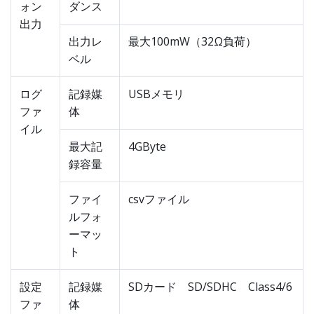
ォン
ダンス
出力
出力レ
最大100mW（32Ω負荷）
ベル
ログ
記録媒
USBメモリ
ファ
体
イル
最大記
4GByte
録容量
ファイ
csvファイル
ルフォ
ーマッ
ト
設定
記録媒
SDカード SD/SDHC Class4/6
ファ
体