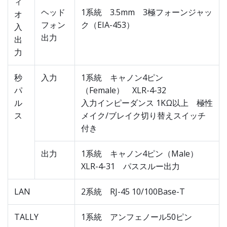
ィ
ヘッド
1系統 3.5mm 3極フォーンジャッ
オ
フォン
ク（EIA-453）
入
出力
出
力
秒
入力
1系統 キャノン4ピン
パ
（Female） XLR-4-32
ル
入力インピーダンス 1KΩ以上 極性
ス
メイク/ブレイク切り替えスイッチ
付き
出力
1系統 キャノン4ピン（Male）
XLR-4-31 パススルー出力
LAN
2系統 RJ-45 10/100Base-T
TALLY
1系統 アンフェノール50ピン