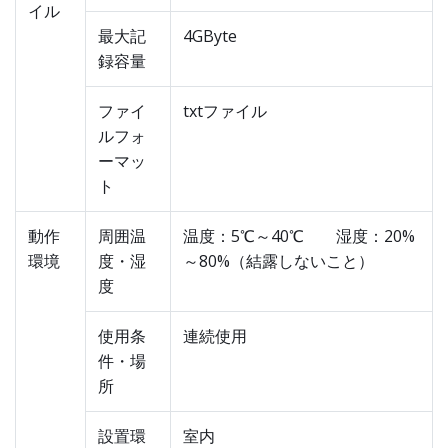
イル
最大記
4GByte
録容量
ファイ
txtファイル
ルフォ
ーマッ
ト
動作
周囲温
温度：5℃～40℃ 湿度：20%
環境
度・湿
～80%（結露しないこと）
度
使用条
連続使用
件・場
所
設置環
室内