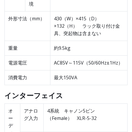
境
外形寸法（mm）
430（W）×415（D）
×132（H） ラック取り付け金
具、突起物は含まない
重量
約9.5kg
電源電圧
AC85V～115V（50/60Hz±1Hz）
消費電力
最大150VA
インターフェイス
オ
アナロ
4系統 キャノン5ピン
ー
グ入力
（Female） XLR-5-32
デ