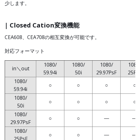
少します。
| Closed Cation変換機能
CEA608、CEA708の相互変換が可能です。
対応フォーマット
1080/
1080/
1080/
1080
in＼out
59.94i
50i
29.97PsF
25Ps
1080/
○
○
○
○
59.94i
1080/
○
○
○
○
50i
1080/
○
○
―
―
29.97PsF
1080/
○
○
―
―
25PsF