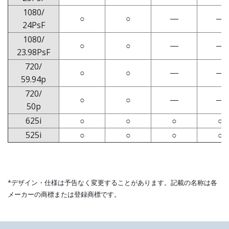
1080/
○
○
―
―
24PsF
1080/
○
○
―
―
23.98PsF
720/
○
○
―
―
59.94p
720/
○
○
―
―
50p
625i
○
○
○
○
525i
○
○
○
○
*デザイン・仕様は予告なく変更することがあります。記載の名称は各
メーカーの商標または登録商標です。