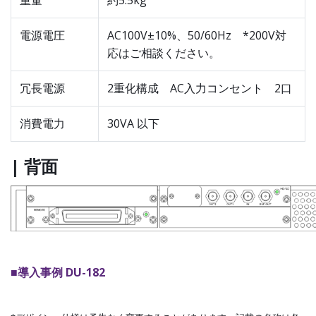
重量
約5.5kg
電源電圧
AC100V±10%、50/60Hz *200V対
応はご相談ください。
冗長電源
2重化構成 AC入力コンセント 2口
消費電力
30VA 以下
| 背面
■導入事例 DU-182