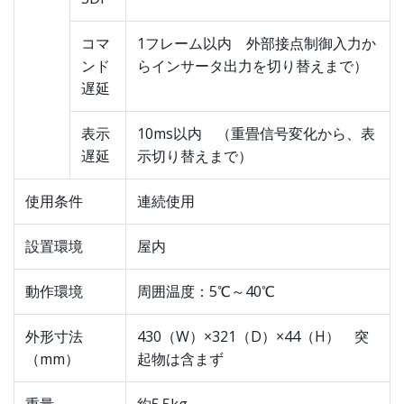
コマ
1フレーム以内 外部接点制御入力か
ンド
らインサータ出力を切り替えまで）
遅延
表示
10ms以内 （重畳信号変化から、表
遅延
示切り替えまで）
使用条件
連続使用
設置環境
屋内
動作環境
周囲温度：5℃～40℃
外形寸法
430（W）×321（D）×44（H） 突
（mm）
起物は含まず