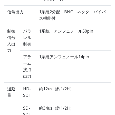
信号出力
1系統2分配 BNCコネクタ バイパ
ス機能付
制御
パラ
1系統 アンフェノール50pin
信号
レル
入出
制御
力
アラ
1系統アンフェノール14pin
ーム
接点
出力
遅延
HD-
約12us（約1/2H）
量
SDI
SD-
約34us（約1/2H）
SDI