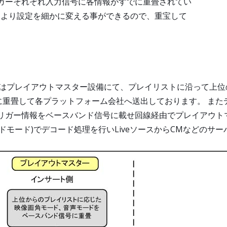
リガーそれぞれ入力信号に各情報がすでに重畳されてい
により設定を細かに変える事ができるので、重宝して
てはプレイアウトマスター設備にて、プレイリストに沿って上位のAu
畳して各プラットフォーム会社へ送出しております。 またデコー
トリガー情報をベースバンド信号に載せ回線経由でプレイアウト
ードモード)でデコード処理を行いLiveソースからCMなどのサ