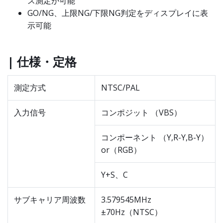
ス測定が可能
GO/NG、上限NG/下限NG判定をディスプレイに表
示可能
| 仕様・定格
測定方式
NTSC/PAL
入力信号
コンポジット （VBS）
コンポーネント （Y,R-Y,B-Y）
or（RGB）
Y+S、C
サブキャリア周波数
3.579545MHz
±70Hz（NTSC）