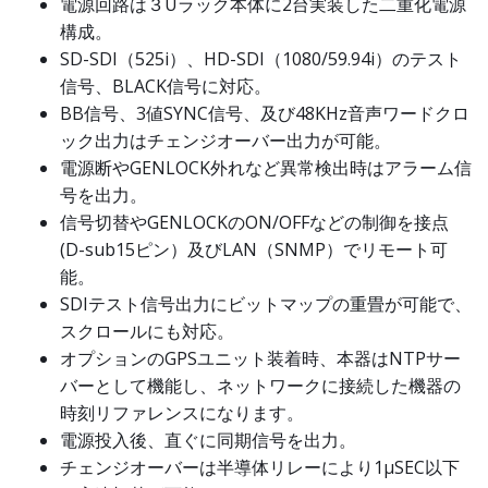
電源回路は３Uラック本体に2台実装した二重化電源
構成。
SD-SDI（525i）、HD-SDI（1080/59.94i）のテスト
信号、BLACK信号に対応。
BB信号、3値SYNC信号、及び48KHz音声ワードクロ
ック出力はチェンジオーバー出力が可能。
電源断やGENLOCK外れなど異常検出時はアラーム信
号を出力。
信号切替やGENLOCKのON/OFFなどの制御を接点
(D-sub15ピン）及びLAN（SNMP）でリモート可
能。
SDIテスト信号出力にビットマップの重畳が可能で、
スクロールにも対応。
オプションのGPSユニット装着時、本器はNTPサー
バーとして機能し、ネットワークに接続した機器の
時刻リファレンスになります。
電源投入後、直ぐに同期信号を出力。
チェンジオーバーは半導体リレーにより1μSEC以下