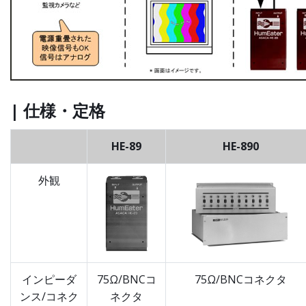
| 仕様・定格
HE-89
HE-890
外観
インピーダ
75Ω/BNCコ
75Ω/BNCコネクタ
ンス/コネク
ネクタ