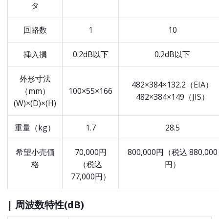
タ
回路数
1
10
挿入損
0.2dB以下
0.2dB以下
外形寸法
482×384×132.2（EIA）
（mm）
100×55×166
482×384×149（JIS）
(W)×(D)×(H)
重量（kg）
1.7
28.5
希望小売価
70,000円
800,000円（税込 880,000
格
（税込
円）
77,000円）
| 周波数特性(dB)