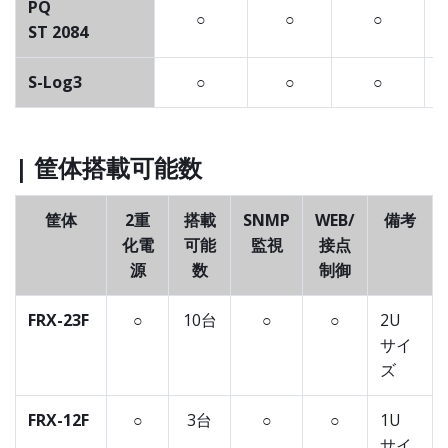
PQ
○
○
○
ST 2084
S-Log3
○
○
○
| 筐体搭載可能数
筐体
2重
搭載
SNMP
WEB/
備考
化電
可能
監視
接点
源
数
制御
FRX-23F
○
10台
○
○
2U
サイ
ズ
FRX-12F
○
3台
○
○
1U
サイ