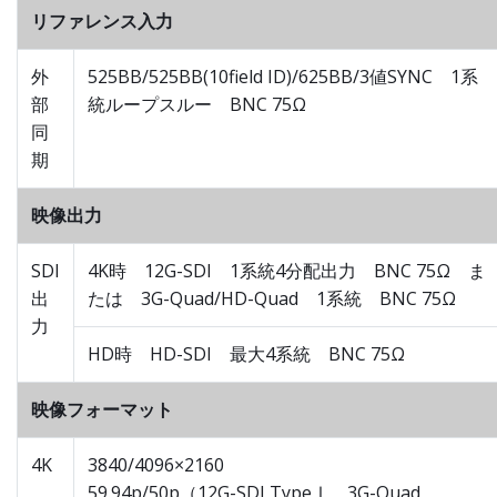
リファレンス入力
外
525BB/525BB(10field ID)/625BB/3値SYNC 1系
部
統ループスルー BNC 75Ω
同
期
映像出力
SDI
4K時 12G-SDI 1系統4分配出力 BNC 75Ω ま
出
たは 3G-Quad/HD-Quad 1系統 BNC 75Ω
力
HD時 HD-SDI 最大4系統 BNC 75Ω
映像フォーマット
4K
3840/4096×2160
59.94p/50p（12G-SDI TypeⅠ、3G-Quad