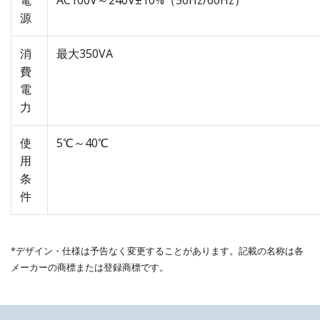
電
AC100V～240V±10%（50Hz/60Hz）
源
消
最大350VA
費
電
力
使
5℃～40℃
用
条
件
*デザイン・仕様は予告なく変更することがあります。記載の名称は各
メーカーの商標または登録商標です。