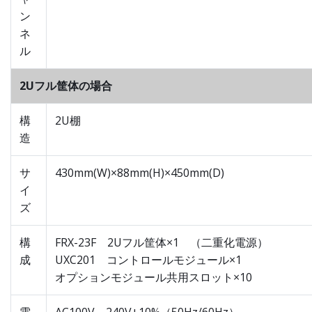
ン
ネ
ル
2Uフル筐体の場合
構
2U棚
造
サ
430mm(W)×88mm(H)×450mm(D)
イ
ズ
構
FRX-23F 2Uフル筐体×1 （二重化電源）
成
UXC201 コントロールモジュール×1
オプションモジュール共用スロット×10