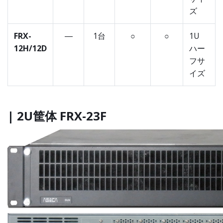
ズ
FRX-
―
1台
○
○
1U
12H/12D
ハー
フサ
イズ
| 2U筐体 FRX-23F