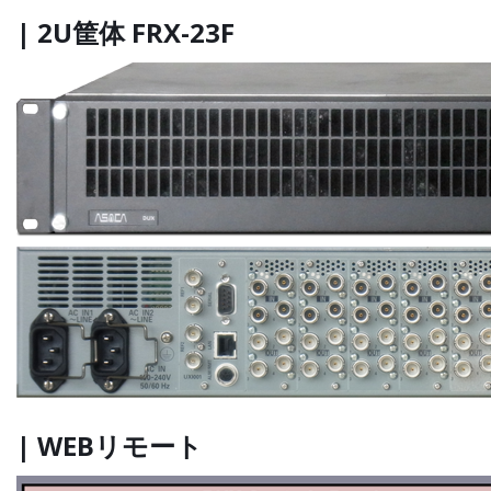
| 2U筐体 FRX-23F
| WEBリモート