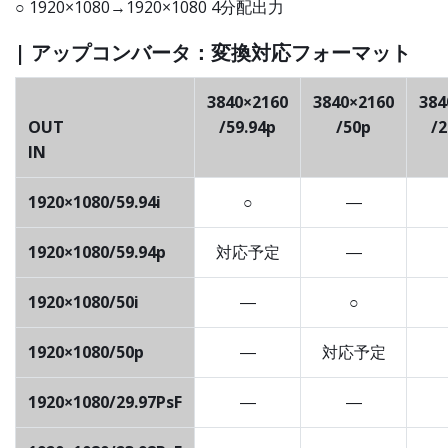
○ 1920×1080→1920×1080 4分配出力
| アップコンバータ：変換対応フォーマット
3840×2160
3840×2160
384
OUT
/59.94p
/50p
/2
IN
1920×1080/59.94i
○
―
1920×1080/59.94p
対応予定
―
1920×1080/50i
―
○
1920×1080/50p
―
対応予定
1920×1080/29.97PsF
―
―