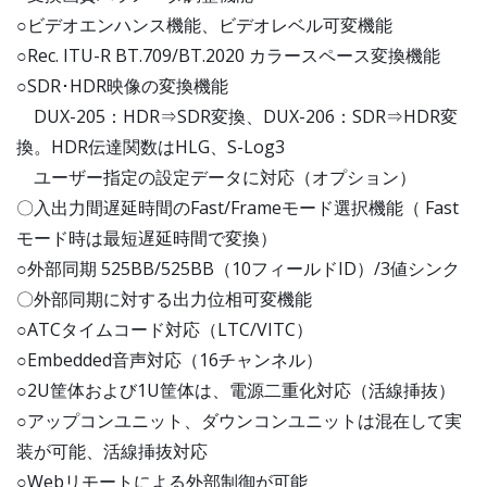
○ビデオエンハンス機能、ビデオレベル可変機能
○Rec. ITU-R BT.709/BT.2020 カラースペース変換機能
○SDR･HDR映像の変換機能
DUX-205：HDR⇒SDR変換、DUX-206：SDR⇒HDR変
換。HDR伝達関数はHLG、S-Log3
ユーザー指定の設定データに対応（オプション）
〇入出力間遅延時間のFast/Frameモード選択機能（ Fast
モード時は最短遅延時間で変換）
○外部同期 525BB/525BB（10フィールドID）/3値シンク
〇外部同期に対する出力位相可変機能
○ATCタイムコード対応（LTC/VITC）
○Embedded音声対応（16チャンネル）
○2U筐体および1U筐体は、電源二重化対応（活線挿抜）
○アップコンユニット、ダウンコンユニットは混在して実
装が可能、活線挿抜対応
○Webリモートによる外部制御が可能