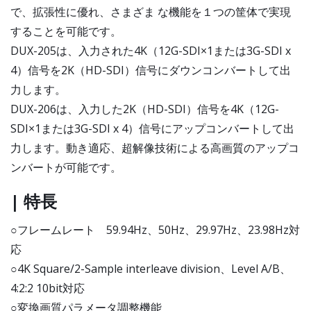
で、拡張性に優れ、さまざま な機能を１つの筐体で実現
することを可能です。
DUX-205は、入力された4K（12G-SDI×1または3G-SDI x
4）信号を2K（HD-SDI）信号にダウンコンバートして出
力します。
DUX-206は、入力した2K（HD-SDI）信号を4K（12G-
SDI×1または3G-SDI x 4）信号にアップコンバートして出
力します。動き適応、超解像技術による高画質のアップコ
ンバートが可能です。
| 特長
○フレームレート 59.94Hz、50Hz、29.97Hz、23.98Hz対
応
○4K Square/2-Sample interleave division、Level A/B、
4:2:2 10bit対応
○変換画質パラメータ調整機能