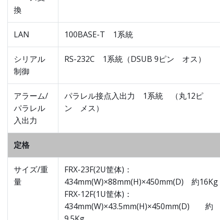
換
LAN
100BASE-T 1系統
シリアル
RS-232C 1系統（DSUB 9ピン オス）
制御
アラーム/
パラレル接点入出力 1系統 （丸12ピ
パラレル
ン メス）
入出力
定格
サイズ/重
FRX-23F(2U筐体)：
量
434mm(W)×88mm(H)×450mm(D) 約16Kg
FRX-12F(1U筐体)：
434mm(W)×43.5mm(H)×450mm(D) 約
9.5Kg