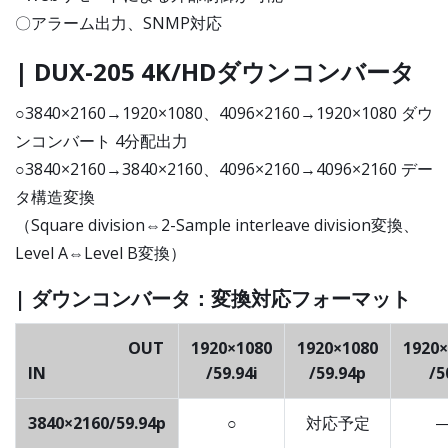
〇アラーム出力、SNMP対応
| DUX-205 4K/HDダウンコンバータ
○3840×2160→1920×1080、4096×2160→1920×1080 ダウ
ンコンバート 4分配出力
○3840×2160→3840×2160、4096×2160→4096×2160 デー
タ構造変換
（Square division⇔2-Sample interleave division変換、
Level A⇔Level B変換）
| ダウンコンバータ：変換対応フォーマット
OUT
1920×1080
1920×1080
1920×
IN
/59.94i
/59.94p
/5
3840×2160/59.94p
○
対応予定