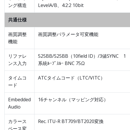
ング構造
LevelA/B、4:2:2 10bit
共通仕様
画質調整
画質調整パラメータ可変機能
機能
リファレ
525BB/525BB（10field ID）/3値SYNC 1
ンス入力
系統ﾙｰﾌﾟｽﾙｰ BNC 75Ω
タイムコ
ATCタイムコード（LTC/VITC）
ード
Embedded
16チャンネル（マッピング対応）
Audio
カラース
Rec. ITU-R BT709/BT2020変換
ペース変