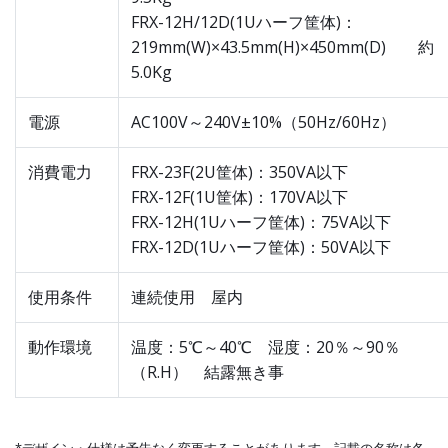
FRX-12H/12D(1Uハーフ筐体)：
219mm(W)×43.5mm(H)×450mm(D) 約
5.0Kg
電源
AC100V～240V±10%（50Hz/60Hz）
消費電力
FRX-23F(2U筐体)：350VA以下
FRX-12F(1U筐体)：170VA以下
FRX-12H(1Uハーフ筐体)：75VA以下
FRX-12D(1Uハーフ筐体)：50VA以下
使用条件
連続使用 屋内
動作環境
温度：5℃～40℃ 湿度：20％～90％
（R.H） 結露無き事