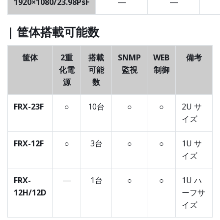
1920×1080/23.98PsF
―
―
| 筐体搭載可能数
筐体
2重
搭載
SNMP
WEB
備考
化電
可能
監視
制御
源
数
FRX-23F
○
10台
○
○
2U サ
イズ
FRX-12F
○
3台
○
○
1U サ
イズ
FRX-
―
1台
○
○
1U ハ
12H/12D
ーフサ
イズ