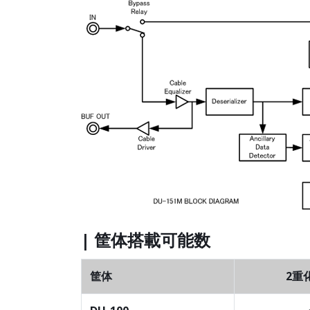
| 筐体搭載可能数
筐体
2重