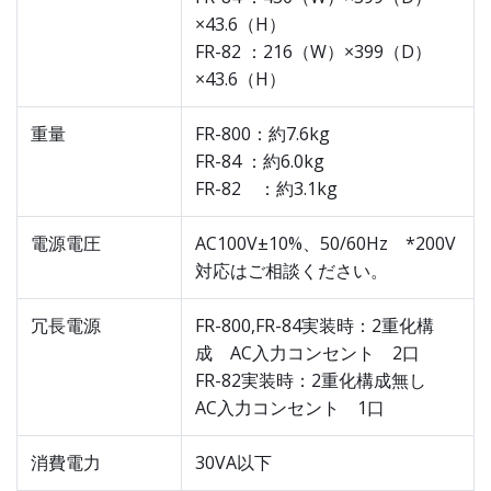
×43.6（H）
FR-82 ：216（W）×399（D）
×43.6（H）
重量
FR-800：約7.6kg
FR-84 ：約6.0kg
FR-82 ：約3.1kg
電源電圧
AC100V±10%、50/60Hz *200V
対応はご相談ください。
冗長電源
FR-800,FR-84実装時：2重化構
成 AC入力コンセント 2口
FR-82実装時：2重化構成無し
AC入力コンセント 1口
消費電力
30VA以下