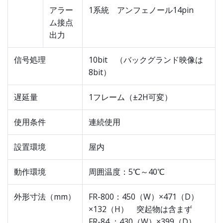
アラー
1系統 アンフェノール14pin
ム接点
出力
信号処理
10bit （バックグランド映像は
8bit）
遅延量
1フレーム（±2H可変）
使用条件
連続使用
設置環境
屋内
動作環境
周囲温度：5℃～40℃
外形寸法（mm）
FR-800：450（W）×471（D）
×132（H） 突起物は含まず
FR-84 ：430（W）×399（D）