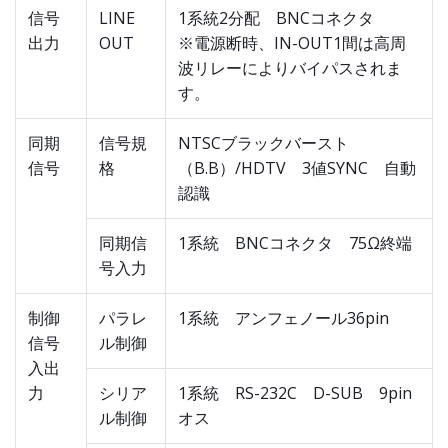
信号
LINE
1系統2分配 BNCコネクタ
出力
OUT
※電源断時、IN-OUT1間は高周
波リレーによりバイパスされま
す。
同期
信号規
NTSCブラックバースト
信号
格
（B.B）/HDTV 3値SYNC 自動
認識
同期信
1系統 BNCコネクタ 75Ω終端
号入力
制御
パラレ
1系統 アンフェノール36pin
信号
ル制御
入出
力
シリア
1系統 RS-232C D-SUB 9pin
ル制御
オス