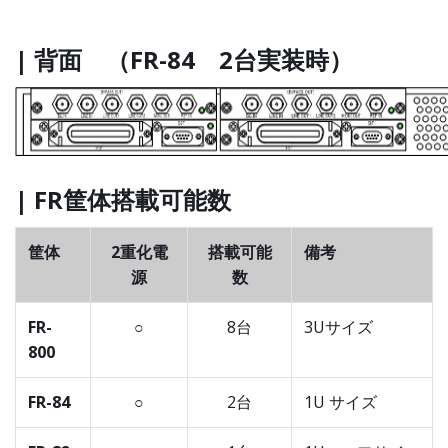
| 背面 （FR-84 2台実装時）
| FR筐体搭載可能数
筐体
2重化電
搭載可能
備考
源
数
FR-
○
8台
3Uサイズ
800
FR-84
○
2台
1U サイズ