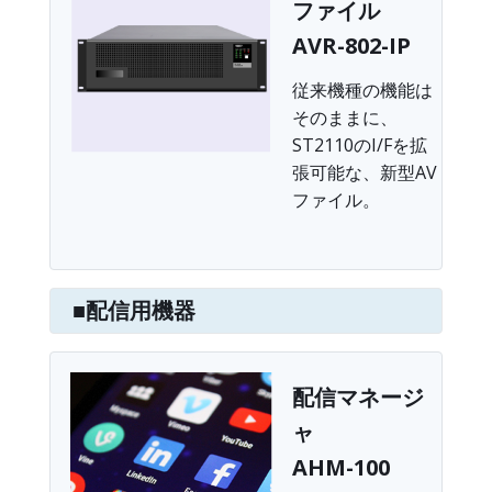
ファイル
AVR-802-IP
従来機種の機能は
そのままに、
ST2110のI/Fを拡
張可能な、新型AV
ファイル。
■配信用機器
配信マネージ
ャ
AHM-100