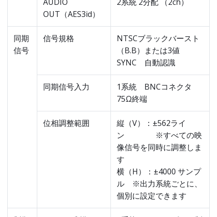
AUDIO
2系統 2分配 （2ch）
OUT（AES3id）
同期
信号規格
NTSCブラックバースト
信号
（B.B）または3値
SYNC 自動認識
同期信号入力
1系統 BNCコネクタ
75Ω終端
位相調整範囲
縦（V）：±562ライ
ン ※すべての映
像信号を同時に調整しま
す
横（H）：±4000 サンプ
ル ※出力系統ごとに、
個別に設定できます