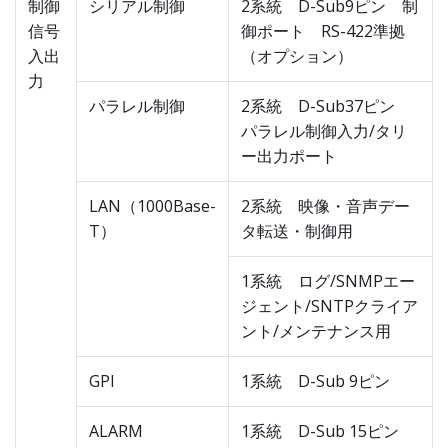
制御
シリアル制御
2系統 D-Sub9ピン 制
信号
御ポート RS-422準拠
入出
（オプション）
力
パラレル制御
2系統 D-Sub37ピン
パラレル制御入力/タリ
ー出力ポート
LAN（1000Base-
2系統 映像・音声デー
T）
タ転送・制御用
1系統 ログ/SNMPエー
ジェント/SNTPクライア
ント/メンテナンス用
GPI
1系統 D-Sub 9ピン
ALARM
1系統 D-Sub 15ピン