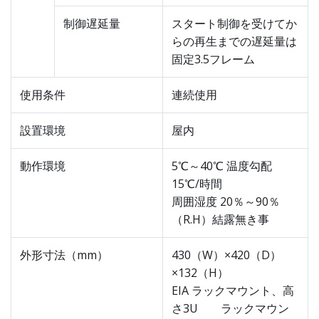
制御遅延量
スタート制御を受けてか
らの再生までの遅延量は
固定3.5フレーム
使用条件
連続使用
設置環境
屋内
動作環境
5℃～40℃ 温度勾配
15℃/時間
周囲湿度 20％～90％
（R.H）結露無き事
外形寸法（mm）
430（W）×420（D）
×132（H）
EIA ラックマウント、高
さ3U ラックマウン