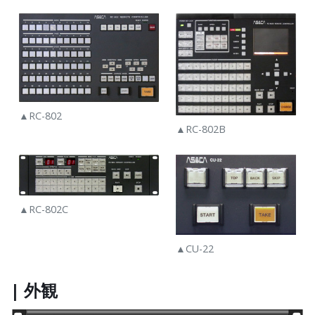
▲RC-802
▲RC-802B
▲RC-802C
▲CU-22
| 外観