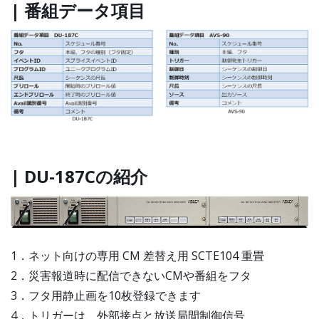
| 番組データ項目
| DU-187Cの紹介
1．ネット向けの専用 CM 差替え用 SCTE104 重畳
2．災害報道時に配信できないCMや番組をフタ
3．フタ用静止画を10枚登録できます
4．トリガーは、外部接点と放送局間制御信号