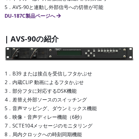
5．AVS-90と連動し外部信号への切替が可能
DU-187C製品ページへ
| AVS-90の紹介
1．B39 または接点を受信しフタかぶせ
2．内蔵CLIP 動画によるフタかぶせ
3．部分フタに対応するDSK機能
4．差替え外部ソースのスイッチング
5．音声マッピング、ダウンミックス機能
6．映像・音声ディレー機能（6秒）
7．SCTE104メッセージのモニタリング
8．局内クロックへの時刻同期機能