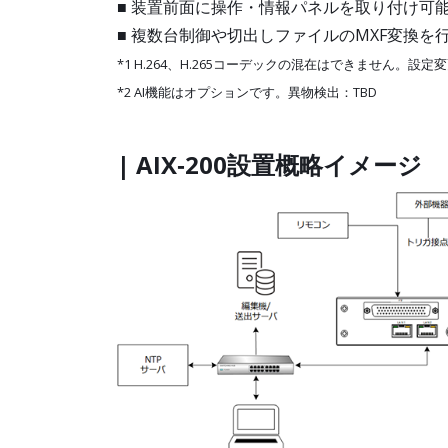
■ 装置前面に操作・情報パネルを取り付け可
■ 複数台制御や切出しファイルのMXF変換
*1 H.264、H.265コーデックの混在はできません。設
*2 AI機能はオプションです。異物検出：TBD
| AIX‐200設置概略イメージ