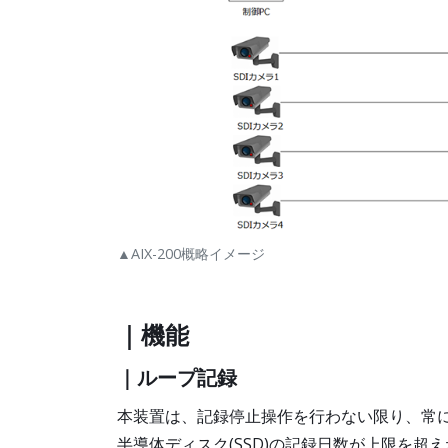
▲AIX-200概略イメージ
｜機能
｜ループ記録
本装置は、記録停止操作を行わない限り、常
半導体ディスク(SSD)の記録日数が上限を