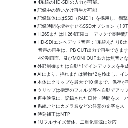
■ 4系統のHD-SDIの入力が可能。
■ 記録中の追いかけ再生が可能
■ 記録媒体にはSSD（RAID1）を採用し、
■ 記録時間を増やすせるSSDオプション（1.9
■ H.265またはH.264圧縮コーデックで長時間
■ HD-SDIエンベデッド音声：1系統あたり8ch
音声の再生は、PB OUT出力で再生できま
4分割画面、及びMONI OUT出力は無音と
■ 外部制御または自動*1でインデックスを生
■ AIにより、揺れまたは異物*2を検出し、
■ 本体にクリップを最大で10 個まで、保存が
■ クリップは指定のフォルダ等へ自動でアッ
■ 再生映像に、記録された日付・時間をスー
■ 系統ごとにカメラ名などの任意の文字をス
■ 時刻補正はNTP
■ 1Uフルサイズ筐体、二重化電源に対応