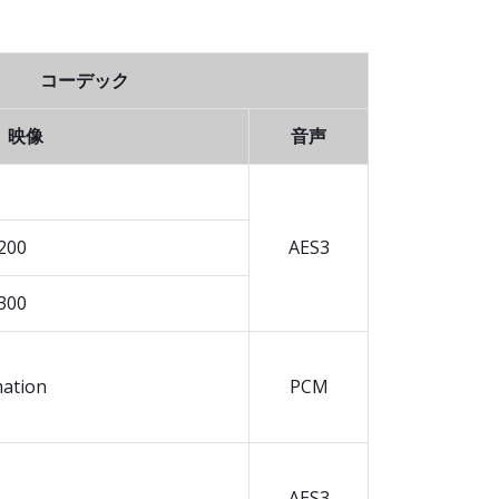
コーデック
映像
音声
 200
AES3
 300
mation
PCM
AES3