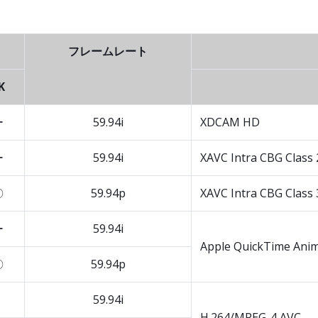
フレームレート
K
ー
59.94i
XDCAM HD
ー
59.94i
XAVC Intra CBG Class
〇
59.94p
XAVC Intra CBG Class
ー
59.94i
Apple QuickTime Ani
〇
59.94p
59.94i
H.264/MPEG-4 AVC