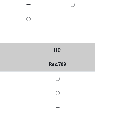
ー
〇
〇
ー
HD
Rec.709
〇
〇
ー