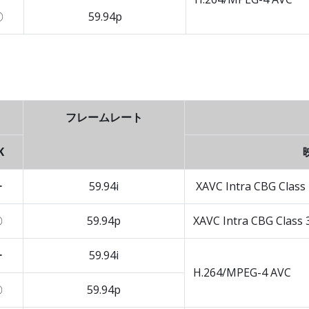
〇
59.94p
フレームレート
K
ー
59.94i
XAVC Intra CBG Class
〇
59.94p
XAVC Intra CBG Class 
ー
59.94i
H.264/MPEG-4 AVC
〇
59.94p