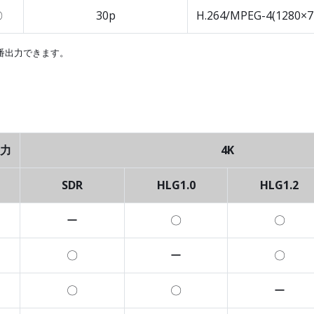
〇
30p
H.264/MPEG-4(1280×7
番出力できます。
力
4K
SDR
HLG1.0
HLG1.2
ー
〇
〇
〇
ー
〇
〇
〇
ー