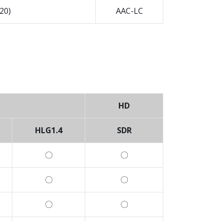
20)
AAC-LC
HD
HLG1.4
SDR
〇
〇
〇
〇
〇
〇