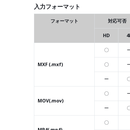
入力フォーマット
フォーマット
対応可否
HD
4
〇
MXF (.mxf)
〇
ー
〇
MOV(.mov)
ー
〇
MP4(.mp4)