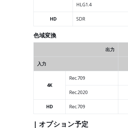
HLG1.4
HD
SDR
色域変換
出力
入力
Rec.709
4K
Rec.2020
HD
Rec.709
| オプション予定