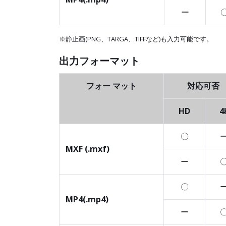
ー
※静止画(PNG、TARGA、TIFFなど)も入力可能です。
出力フォーマット
フォー マット
対応可否
HD
4
〇
MXF (.mxf)
ー
〇
MP4(.mp4)
ー