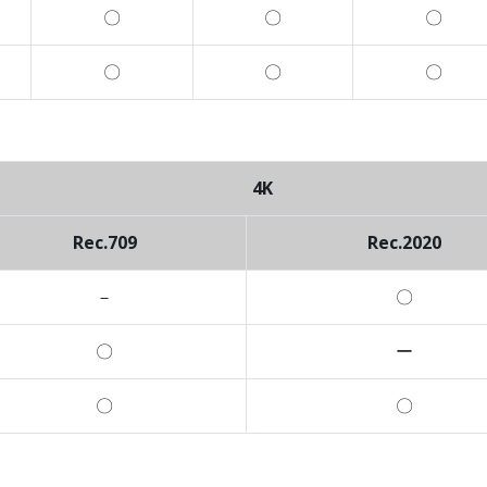
〇
〇
〇
〇
〇
〇
4K
Rec.709
Rec.2020
－
〇
〇
ー
〇
〇