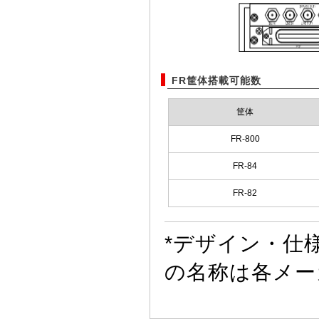
FR筐体搭載可能数
筐体
FR-800
FR-84
FR-82
*デザイン・仕
の名称は各メー