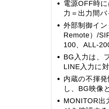
電源OFF時に
力＝出力間バ
外部制御インタ
Remote）/S
100、ALL
BG入力は、
LINE入力
内蔵の不揮発
し、BG映像
MONITOR